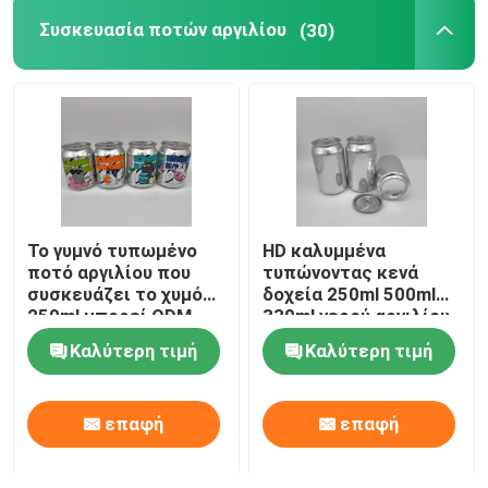
Συσκευασία ποτών αργιλίου
(30)
Μπουκάλι γυαλιού ποτών
Εξοπλισμός αποθήκευσης αποθεμάτων
Μηχανή συσκευασίας ποτών
Το γυμνό τυπωμένο
HD καλυμμένα
ανθρακούχο μηχάνημα πλήρωσης
ποτό αργιλίου που
τυπώνοντας κενά
συσκευάζει το χυμό
δοχεία 250ml 500ml
250ml μπορεί ODM
330ml νερού αργιλίου
Η μπύρα αργιλίου μπορεί
cOem
Καλύτερη τιμή
Καλύτερη τιμή
Προδιαμορφώσεις από πλαστικό PET
επαφή
επαφή
Συσκευασία γυαλιού τροφίμων