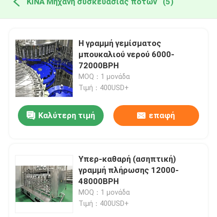
ΚΙΝΑ Μηχανή συσκευασίας ποτών
(5)
Η γραμμή γεμίσματος
μπουκαλιού νερού 6000-
72000BPH
MOQ：1 μονάδα
Τιμή：400USD+
Καλύτερη τιμή
επαφή
Υπερ-καθαρή (ασηπτική)
γραμμή πλήρωσης 12000-
48000BPH
MOQ：1 μονάδα
Τιμή：400USD+