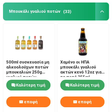
Μπουκάλι γυαλιού ποτών
(33)
Τσάντα εγγράφου συσκευασίας τροφίμων
Βιοδιασπάσιμη συσκευασία τροφίμων εγγράφου
Ανακυκλώσιμα δοχεία αργιλίου
Δοχεία τροφίμων αργιλίου
500ml συσκευασία μη
Χαμένο οι ΗΠΑ
αλκοολούχων ποτών
μπουκάλι γυαλιού
μπουκαλιών 250g
ακτών κενό 12oz για
ετικέτες αυτοκόλλητων ετικεττών συνήθειας
γυαλιού ποτών
τα ποτά 355ml
κρασιού
Καλύτερη τιμή
Καλύτερη τιμή
Μηχανή συσκευασίας μπουκαλιών για ζώα
επαφή
επαφή
Εναλλακτικά μέρη Tetra Pak