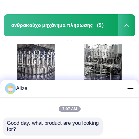
ανθρακούχο μηχάνημα πλήρωσης
(5)
Αυτοματοποιημένη
Προσαρμοσμένο
Alize
μηχανή συμπλήρωσης
24000BPH 500ml
με ανθρακικό αέριο
ανθρακούχο
με παραγωγική
συσκευαστή
7:07 AM
ικανότητα 3000-
εμφιάλωσης για
Καλύτερη τιμή
Καλύτερη τιμή
24000BPH
εμπορία EXW
Good day, what product are you looking 
for?
επαφή
επαφή