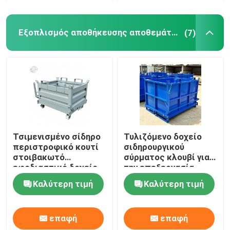
Εξοπλισμός αποθήκευσης αποθεμάτων
(7)
Τσιμενισμένο σίδηρο
Τυλιζόμενο δοχείο
περιστροφικό κουτί
σιδηρουργικού
στοιβακωτό
σύρματος κλουβί για
εφοδιαστικό δοχείο
την επεξεργασία
με κάλυμμα
υλικών
Καλύτερη τιμή
Καλύτερη τιμή
επαφή
επαφή