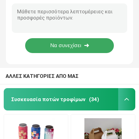
Βιοδιασπάσιμες ευνοϊκές για το περιβάλλον τσάντες 17*17*23cm αγορών εγγράφου
κενός βαθμός τροφίμων μπουκαλιών σόδας χυμού γυαλιού 100ml 200ml 250ml
Μπουκάλι γυαλιού ποτών
Αιφνιδιαστικό αμόλυβδο βάζο μπισκότων γυαλιού ανοξείδωτου με το σφραγισμένο καπάκι
Το έγγραφο φύσης 300g Kraft ECO παίρνει έξω τα εμπορευματοκιβώτια HACCP EN13432 τροφίμων
Εξοπλισμός αποθήκευσης αποθεμάτων
Διακοσμητικές αυτοκόλλητες ετικέτες 55g/Roll αυτοκόλλητων ετικεττών ύφους διακοπών
Φορητές τσάντες εγγράφου της Kraft εκτύπωσης όφσετ για τα πλαίσια κέικ 21*14*19cm
Μηχανή συσκευασίας ποτών
ανθρακούχο μηχάνημα πλήρωσης
ΑΛΛΕΣ ΚΑΤΗΓΟΡΙΕΣ ΑΠΟ ΜΑΣ
Η μπύρα αργιλίου μπορεί
Συσκευασία ποτών τροφίμων
(34)
Προδιαμορφώσεις από πλαστικό PET
Συσκευασία γυαλιού τροφίμων