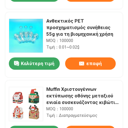
Ανθεκτικός PET
προσχηματισμός συνήθειας
55g για τη βιομηχανική χρήση
MOQ：100000
Τιμή：0.01~0.02$
Καλύτερη τιμή
επαφή
Muffin Χριστουγέννων
εκτύπωσης οθόνης μεταξιού
ενιαία συσκευάζοντας κιβώτια
22g
MOQ：100000
Τιμή：Διαπραγματεύσιμος