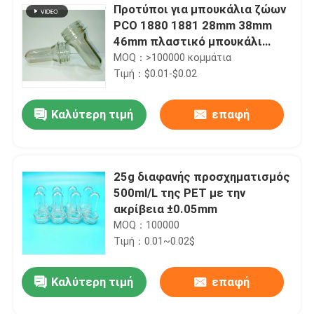
Προτύποι για μπουκάλια ζώων
PCO 1880 1881 28mm 38mm
46mm πλαστικό μπουκάλι
ζώων Εμβρύο Προτύπο με
MOQ：>100000 κομμάτια
πλαστικό κάλυμμα καπακιού
Τιμή：$0.01-$0.02
Καλύτερη τιμή
επαφή
25g διαφανής προσχηματισμός
500ml/L της PET με την
ακρίβεια ±0.05mm
MOQ：100000
Τιμή：0.01~0.02$
Καλύτερη τιμή
επαφή