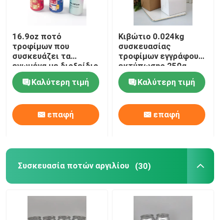
Τσάντα εγγράφου συσκευασίας τροφίμων
16.9oz ποτό
Κιβώτιο 0.024kg
τροφίμων που
συσκευασίας
Βιοδιασπάσιμη συσκευασία τροφίμων εγγράφου
συσκευάζει τα
τροφίμων εγγράφου
ενωμένα με διοξείδιο
εκτύπωσης 250g
του άνθρακα δοχεία
Kraft οθόνης
Καλύτερη τιμή
Καλύτερη τιμή
αργιλίου ποτών 500ml
Ανακυκλώσιμα δοχεία αργιλίου
επαφή
επαφή
Δοχεία τροφίμων αργιλίου
ετικέτες αυτοκόλλητων ετικεττών συνήθειας
Συσκευασία ποτών αργιλίου
(30)
Μηχανή συσκευασίας μπουκαλιών για ζώα
Εναλλακτικά μέρη Tetra Pak