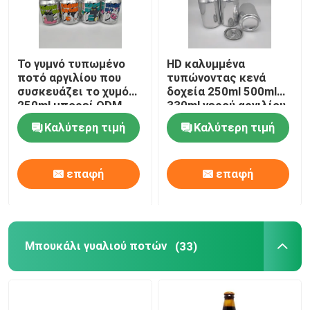
Το γυμνό τυπωμένο
HD καλυμμένα
ποτό αργιλίου που
τυπώνοντας κενά
συσκευάζει το χυμό
δοχεία 250ml 500ml
250ml μπορεί ODM
330ml νερού αργιλίου
cOem
Καλύτερη τιμή
Καλύτερη τιμή
επαφή
επαφή
Μπουκάλι γυαλιού ποτών
(33)