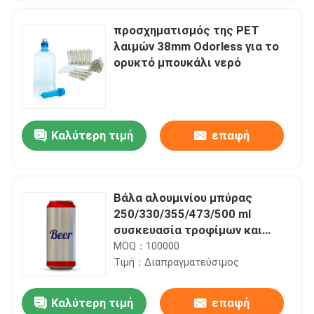
προσχηματισμός της PET
λαιμών 38mm Odorless για το
ορυκτό μπουκάλι νερό
Καλύτερη τιμή
επαφή
Βάλα αλουμινίου μπύρας
250/330/355/473/500 ml
συσκευασία τροφίμων και
ποτών
MOQ：100000
Τιμή：Διαπραγματεύσιμος
Καλύτερη τιμή
επαφή