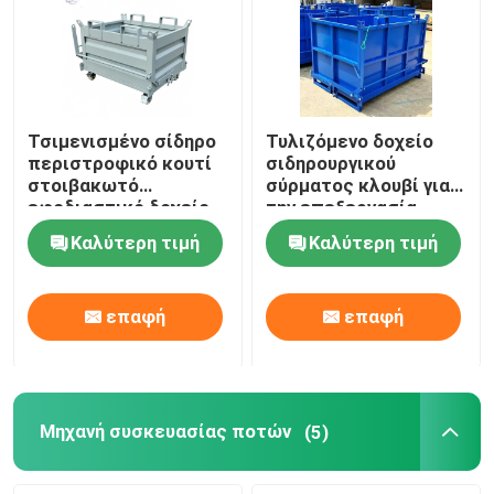
Τσιμενισμένο σίδηρο
Τυλιζόμενο δοχείο
περιστροφικό κουτί
σιδηρουργικού
στοιβακωτό
σύρματος κλουβί για
εφοδιαστικό δοχείο
την επεξεργασία
με κάλυμμα
υλικών
Καλύτερη τιμή
Καλύτερη τιμή
επαφή
επαφή
Μηχανή συσκευασίας ποτών
(5)