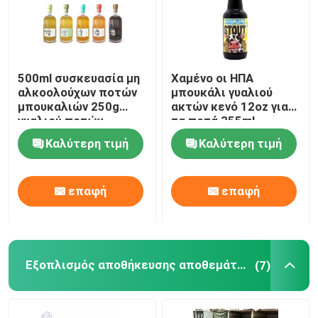
500ml συσκευασία μη
Χαμένο οι ΗΠΑ
αλκοολούχων ποτών
μπουκάλι γυαλιού
μπουκαλιών 250g
ακτών κενό 12oz για
γυαλιού ποτών
τα ποτά 355ml
κρασιού
Καλύτερη τιμή
Καλύτερη τιμή
επαφή
επαφή
Εξοπλισμός αποθήκευσης αποθεμάτων
(7)