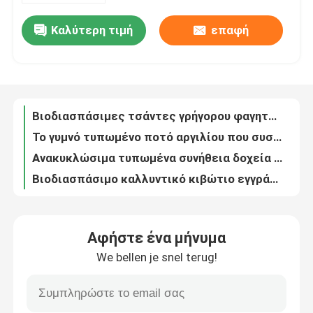
Καλύτερη τιμή
επαφή
Εκλεκτής ποιότητας τυπωμένες φύλλα τσάντες μεταφορέων δώρων με τις λαβές κορδελλών
Περίπου εμείς
Συσκευάζοντας πλαίσιο 8*7cm 10*8.5cm δώρων πυραμίδων εγγράφου αναμνηστικών
Ενισχυμένος τροφίμων cOem τσαντών εμπορευματοκιβωτίων ποτών συσκευάζοντας
Γύρος εργοστασίων
250g εκτύπωση όφσετ τσαντών δώρων εγγράφου συσκευασίας κοσμήματος χαρτονιού
Βιοδιασπάσιμες τσάντες γρήγορου φαγητού Eco εγγράφου της Kraft βαθμού τροφίμων greaseproof
Ποιοτικός έλεγχος
Το γυμνό τυπωμένο ποτό αργιλίου που συσκευάζει το χυμό 250ml μπορεί ODM cOem
Ανακυκλώσιμα τυπωμένα συνήθεια δοχεία ποτών αργιλίου 190ml 250ml 355ml
Μας ελάτε σε επαφή με
Βιοδιασπάσιμο καλλυντικό κιβώτιο εγγράφου ECO που συσκευάζει SGS EN13432
Χριστουγέννων PVC ανοικτό δώρων κιβωτίων εμπορευματοκιβώτιο 63g τροφίμων εγγράφου παραθύρων βιοδιασπάσιμο
Ειδήσεις
Προσαρμοσμένο διακοσμήσεων έγγραφο κιβωτίων κοσμήματος συσκευάζοντας μοντέρνο
Αφήστε ένα μήνυμα
Βιοδιασπάσιμος συσκευάζοντας cOem ODM κιβωτίων εγγράφου κιβωτίων ιατρικός
We bellen je snel terug!
Συσκευασία ποτών τροφίμων
Τυποποιημένα Stubby λεία δοχεία 250ml 330ml 500ml μπύρας αργιλίου 16oz κενά
Το χρυσό κενό αργίλιο μπορεί να εκκενώσει τα δοχεία κασσίτερου τροφίμων 1oz 2oz 3.5oz
Τυποποιημένα λεία λεπτά Stubby τυπωμένα συνήθεια δοχεία 211mm μπύρας αργιλίου Dia
Συσκευασία ποτών αργιλίου