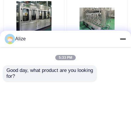
Alize
BGF32-8
Υπερ-καθαρή
Αυτοματοποιημένη
(ασηπτική) γραμμή
συσκευασία ποτών
πλήρωσης 12000-
5:33 PM
για φιάλες με
48000BPH
λειτουργία κάλυψης
Καλύτερη τιμή
Καλύτερη τιμή
Good day, what product are you looking 
for?
επαφή
επαφή
Δείτε περισσότερων