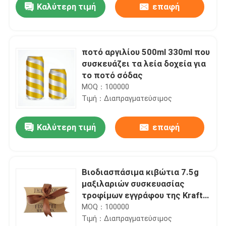
Καλύτερη τιμή
επαφή
ποτό αργιλίου 500ml 330ml που
συσκευάζει τα λεία δοχεία για
το ποτό σόδας
MOQ：100000
Τιμή：Διαπραγματεύσιμος
Καλύτερη τιμή
επαφή
Σπίτι
Βιοδιασπάσιμα κιβώτια 7.5g
μαξιλαριών συσκευασίας
Προϊόντα
τροφίμων εγγράφου της Kraft
δεσμών τόξων Sweety
MOQ：100000
Τιμή：Διαπραγματεύσιμος
Βίντεο