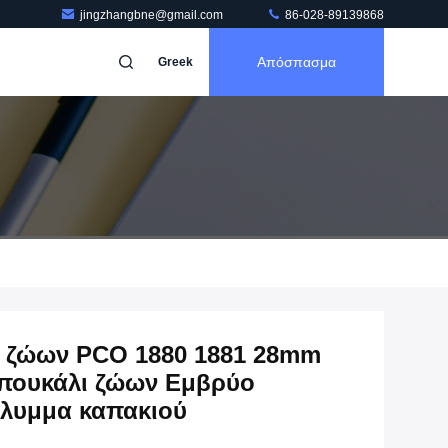
jingzhangbne@gmail.com
86-028-89139868
Απόσπασμα
Greek
α ζώων PCO 1880 1881 28mm
πουκάλι ζώων Εμβρύο
άλυμμα καπακιού