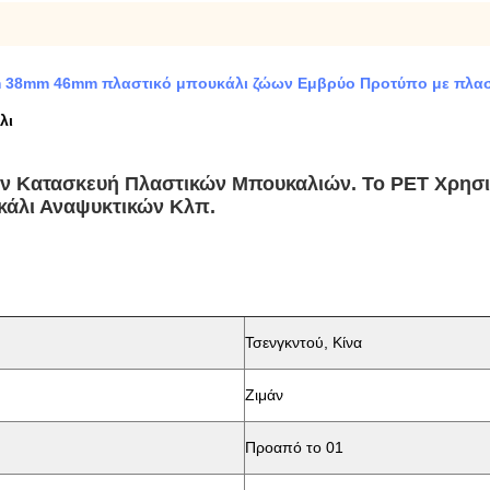
m 38mm 46mm πλαστικό μπουκάλι ζώων Εμβρύο Προτύπο με πλασ
λι
Την Κατασκευή Πλαστικών Μπουκαλιών.
Το PET Χρησι
άλι Αναψυκτικών Κλπ.
Τσενγκντού, Κίνα
Ζιμάν
Προαπό το 01