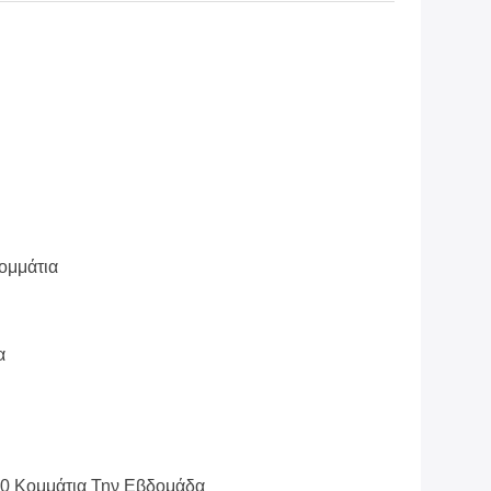
ομμάτια
α
0 Κομμάτια Την Εβδομάδα