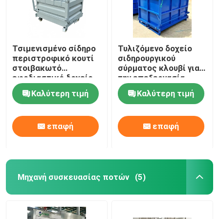
Τσιμενισμένο σίδηρο
Τυλιζόμενο δοχείο
περιστροφικό κουτί
σιδηρουργικού
στοιβακωτό
σύρματος κλουβί για
εφοδιαστικό δοχείο
την επεξεργασία
με κάλυμμα
υλικών
Καλύτερη τιμή
Καλύτερη τιμή
επαφή
επαφή
Μηχανή συσκευασίας ποτών
(5)