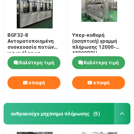
BGF32-8
Υπερ-καθαρή
Αυτοματοποιημένη
(ασηπτική) γραμμή
συσκευασία ποτών
πλήρωσης 12000-
για φιάλες με
48000BPH
λειτουργία κάλυψης
Καλύτερη τιμή
Καλύτερη τιμή
επαφή
επαφή
ανθρακούχο μηχάνημα πλήρωσης
(5)