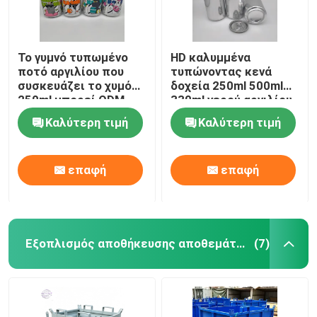
Το γυμνό τυπωμένο
HD καλυμμένα
ποτό αργιλίου που
τυπώνοντας κενά
συσκευάζει το χυμό
δοχεία 250ml 500ml
250ml μπορεί ODM
330ml νερού αργιλίου
cOem
Καλύτερη τιμή
Καλύτερη τιμή
επαφή
επαφή
Εξοπλισμός αποθήκευσης αποθεμάτων
(7)