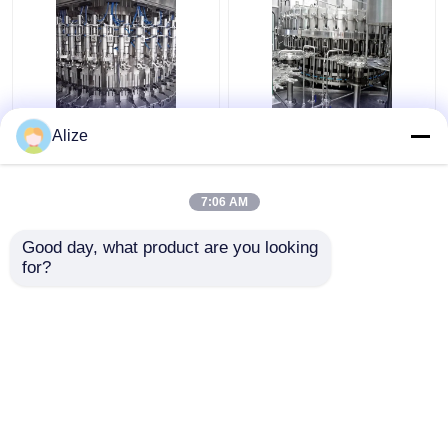
Αυτοματοποιημένη
Προσαρμοσμένο
Alize
μηχανή συμπλήρωσης
24000BPH 500ml
με ανθρακικό αέριο
ανθρακούχο
με παραγωγική
συσκευαστή
7:06 AM
ικανότητα 3000-
εμφιάλωσης για
Καλύτερη τιμή
Καλύτερη τιμή
24000BPH
εμπορία EXW
Good day, what product are you looking 
for?
επαφή
επαφή
Δείτε περισσότερων
Αρχική Σελίδα
Περίπου εμείς
επαφή
Desktop Site