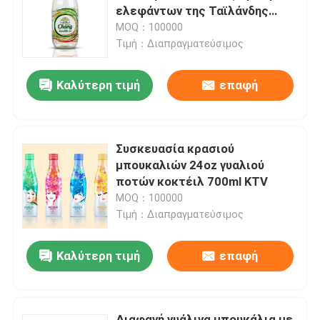
ελεφάντων της Ταϊλάνδης
Chang
MOQ：100000
Περίπου εμείς
Τιμή：Διαπραγματεύσιμος
Καλύτερη τιμή
επαφή
Γύρος εργοστασίων
Ποιοτικός έλεγχος
Συσκευασία κρασιού
μπουκαλιών 24oz γυαλιού
Μας ελάτε σε επαφή με
ποτών κοκτέιλ 700ml KTV
MOQ：100000
Τιμή：Διαπραγματεύσιμος
Ειδήσεις
Καλύτερη τιμή
επαφή
Συσκευασία ποτών τροφίμων
Συσκευασία ποτών αργιλίου
Διαφανή γυάλινα μπουκάλια με