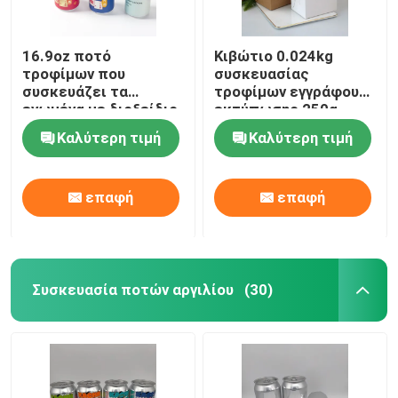
16.9oz ποτό
Κιβώτιο 0.024kg
τροφίμων που
συσκευασίας
συσκευάζει τα
τροφίμων εγγράφου
ενωμένα με διοξείδιο
εκτύπωσης 250g
του άνθρακα δοχεία
Kraft οθόνης
Καλύτερη τιμή
Καλύτερη τιμή
αργιλίου ποτών 500ml
επαφή
επαφή
Συσκευασία ποτών αργιλίου
(30)