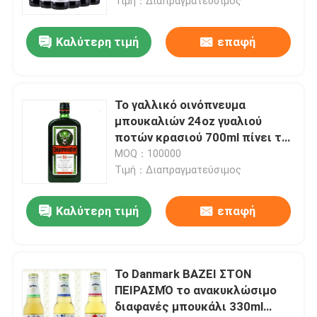
Τιμή：Διαπραγματεύσιμος
Καλύτερη τιμή
επαφή
Το γαλλικό οινόπνευμα
μπουκαλιών 24oz γυαλιού
ποτών κρασιού 700ml πίνει το
μπουκάλι
MOQ：100000
Τιμή：Διαπραγματεύσιμος
Καλύτερη τιμή
επαφή
Το Danmark ΒΑΖΕΙ ΣΤΟΝ
ΠΕΙΡΑΣΜΌ το ανακυκλώσιμο
διαφανές μπουκάλι 330ml