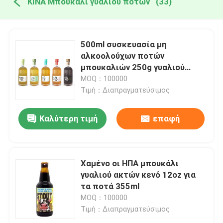
ΚΙΝΑ Μπουκάλι γυαλιού ποτών
(33)
500ml συσκευασία μη
αλκοολούχων ποτών
μπουκαλιών 250g γυαλιού
ποτών κρασιού
MOQ：100000
Τιμή：Διαπραγματεύσιμος
Καλύτερη τιμή
επαφή
Χαμένο οι ΗΠΑ μπουκάλι
γυαλιού ακτών κενό 12oz για
τα ποτά 355ml
MOQ：100000
Τιμή：Διαπραγματεύσιμος