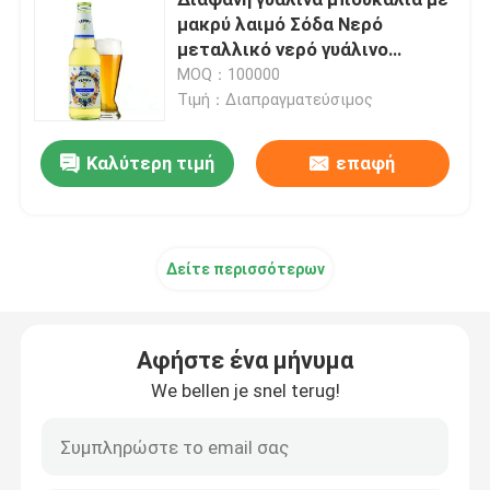
μακρύ λαιμό Σόδα Νερό
μεταλλικό νερό γυάλινο
Μπουκάλι γυαλιού ποτών
μπουκάλι συσκευασία του
MOQ：100000
συνεργάτη σας
Τιμή：Διαπραγματεύσιμος
Εξοπλισμός αποθήκευσης αποθεμάτων
Καλύτερη τιμή
επαφή
Μηχανή συσκευασίας ποτών
ανθρακούχο μηχάνημα πλήρωσης
Δείτε περισσότερων
Η μπύρα αργιλίου μπορεί
Αφήστε ένα μήνυμα
We bellen je snel terug!
Προδιαμορφώσεις από πλαστικό PET
Συσκευασία γυαλιού τροφίμων