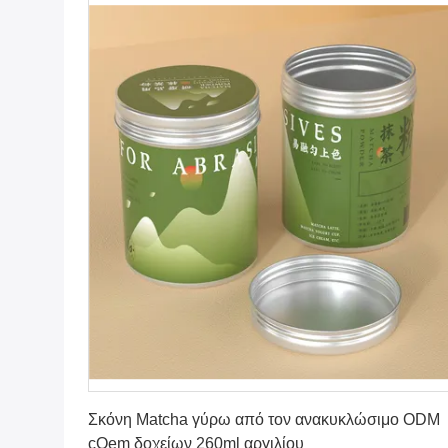
Πάρτε την καλύτερη τιμή
Σκόνη Matcha γύρω από τον ανακυκλώσιμο ODM
cOem δοχείων 260ml αργιλίου