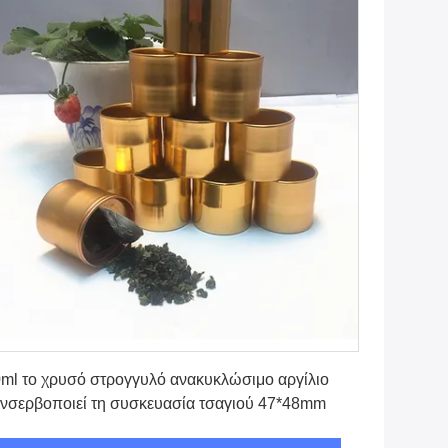
Πάρτε την καλύτερη τιμή
ml το χρυσό στρογγυλό ανακυκλώσιμο αργίλιο
νσερβοποιεί τη συσκευασία τσαγιού 47*48mm