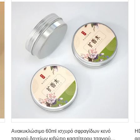
Πάρτε την καλύτερη τιμή
Ανακυκλώσιμο 60ml ισχυρό σφραγίδων κενό
HD
τσαγιού δοχείων κιβώτιο κασσίτερου τσαγιού
αρ