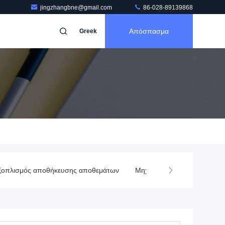
jingzhangbne@gmail.com
86-028-89139868
Απόσπασμα
Greek
ξοπλισμός αποθήκευσης αποθεμάτων
Μηχανή συσκευασίας ποτώ