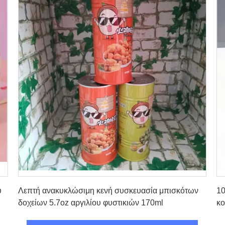
Πάρτε την καλύτερη τιμή
υ
Λεπτή ανακυκλώσιμη κενή συσκευασία μπισκότων
10
δοχείων 5.7oz αργιλίου φυστικιών 170ml
κο