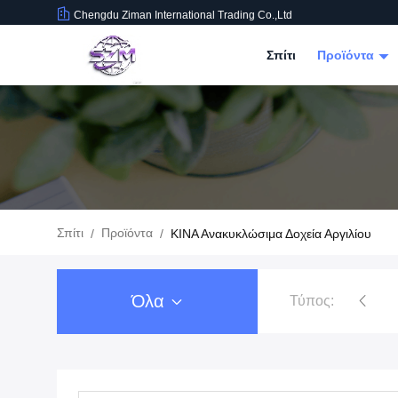
Chengdu Ziman International Trading Co.,Ltd
Σπίτι
Προϊόντα
Σπίτι
Προϊόντα
/
/
ΚΙΝΑ Ανακυκλώσιμα Δοχεία Αργιλίου
Όλα
Τύπος:
Συσκευασία ποτών τροφίμων