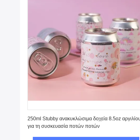
Πάρτε την καλύτερη τιμή
250ml Stubby ανακυκλώσιμα δοχεία 8.5oz αργιλίο
για τη συσκευασία ποτών ποτών