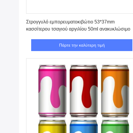
Πάρτε την καλύτερη τιμή
Στρογγυλό εμπορευματοκιβώτιο 53*37mm
κασσίτερου τσαγιού αργιλίου 50ml ανακυκλώσιμο
Πάρτε την καλύτερη τιμή