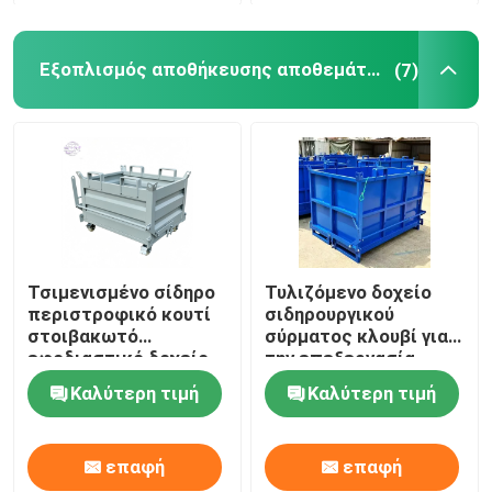
Εξοπλισμός αποθήκευσης αποθεμάτων
(7)
Τσιμενισμένο σίδηρο
Τυλιζόμενο δοχείο
περιστροφικό κουτί
σιδηρουργικού
στοιβακωτό
σύρματος κλουβί για
εφοδιαστικό δοχείο
την επεξεργασία
με κάλυμμα
υλικών
Καλύτερη τιμή
Καλύτερη τιμή
επαφή
επαφή