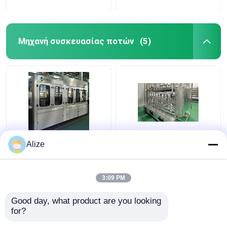
Μηχανή συσκευασίας ποτών
(5)
BGF32-8
Υπερ-καθαρή
Alize
Αυτοματοποιημένη
(ασηπτική) γραμμή
συσκευασία ποτών
πλήρωσης 12000-
για φιάλες με
48000BPH
3:09 PM
λειτουργία κάλυψης
Καλύτερη τιμή
Καλύτερη τιμή
Good day, what product are you looking 
for?
επαφή
επαφή