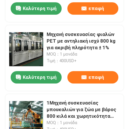
Καλύτερη τιμή
επαφή
Μηχανή συσκευασίας φιαλών
PET με αντηλιακή ισχύ 800 kg
για ακριβή πληρότητα ± 1%
MOQ：1 μονάδα
Τιμή：400USD+
Καλύτερη τιμή
επαφή
1Μηχανή συσκευασίας
μπουκαλιών για ζώα με βάρος
800 κιλά και χωρητικότητα
100-1000 μπουκαλιών / λεπτό
MOQ：1 μονάδα