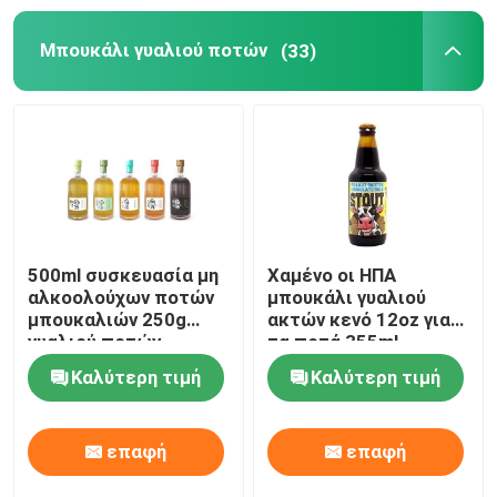
Μπουκάλι γυαλιού ποτών
(33)
Τσάντα εγγράφου συσκευασίας τροφίμων
Βιοδιασπάσιμη συσκευασία τροφίμων εγγράφου
Ανακυκλώσιμα δοχεία αργιλίου
Δοχεία τροφίμων αργιλίου
500ml συσκευασία μη
Χαμένο οι ΗΠΑ
αλκοολούχων ποτών
μπουκάλι γυαλιού
μπουκαλιών 250g
ακτών κενό 12oz για
ετικέτες αυτοκόλλητων ετικεττών συνήθειας
γυαλιού ποτών
τα ποτά 355ml
κρασιού
Καλύτερη τιμή
Καλύτερη τιμή
Μηχανή συσκευασίας μπουκαλιών για ζώα
επαφή
επαφή
Εναλλακτικά μέρη Tetra Pak