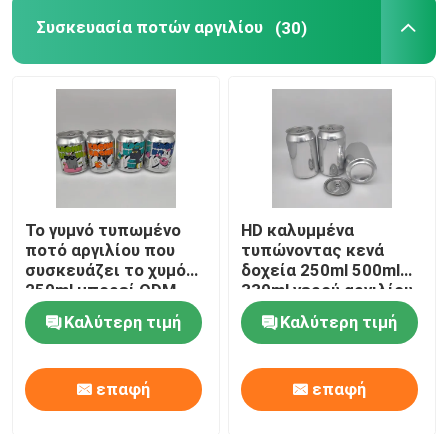
Συσκευασία ποτών αργιλίου
(30)
Μπουκάλι γυαλιού ποτών
Εξοπλισμός αποθήκευσης αποθεμάτων
Μηχανή συσκευασίας ποτών
Το γυμνό τυπωμένο
HD καλυμμένα
ανθρακούχο μηχάνημα πλήρωσης
ποτό αργιλίου που
τυπώνοντας κενά
συσκευάζει το χυμό
δοχεία 250ml 500ml
250ml μπορεί ODM
330ml νερού αργιλίου
Η μπύρα αργιλίου μπορεί
cOem
Καλύτερη τιμή
Καλύτερη τιμή
Προδιαμορφώσεις από πλαστικό PET
επαφή
επαφή
Συσκευασία γυαλιού τροφίμων