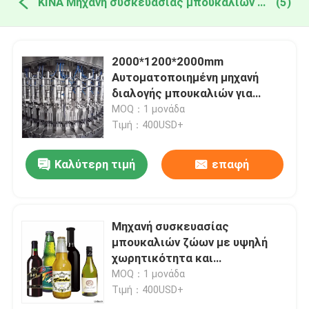
ΚΙΝΑ Μηχανή συσκευασίας μπουκαλιών για ζώα
(5)
2000*1200*2000mm
Αυτοματοποιημένη μηχανή
διαλογής μπουκαλιών για
γεμίσεις 100-2000ml
MOQ：1 μονάδα
Τιμή：400USD+
Καλύτερη τιμή
επαφή
Μηχανή συσκευασίας
μπουκαλιών ζώων με υψηλή
χωρητικότητα και
αποτελεσματικότητα
MOQ：1 μονάδα
Τιμή：400USD+