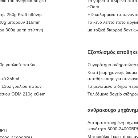
ίδιο του άνθρακα δοχεία
Το γυμνό τυπωμένο ποτό 
cOem
ης 250g Kraft οθόνης
HD καλυμμένα τυπώνοντας
 100g μπορούν 116mm
Το κενό λεπτό ποτό αργι
υ 300g με τη στιλπνή
μη τοξική διαρροή δοχείω
Εξοπλισμός αποθήκ
0g γυαλιού ποτών
Συγκρότημα σιδηροπλαστι
Κουτί βιομηχανικής διαμ
ποτά 355ml
αποθήκευσης για συνεργε
ι 13oz γυαλιού ποτών
Τσιμενισμένο σίδηρο περι
κρασιού ODM 210g cOem
Τυλιζόμενο δοχείο σιδηρο
ανθρακούχο μηχάνη
Αυτοματοποιημένη μηχαν
ικανότητα 3000-24000BP
BPH
Μπουκάλια Γεμιστήρας 