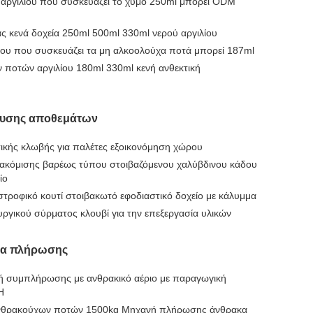
αργιλίου που συσκευάζει το χυμό 250ml μπορεί ODM
 κενά δοχεία 250ml 500ml 330ml νερού αργιλίου
λίου που συσκευάζει τα μη αλκοολούχα ποτά μπορεί 187ml
ν ποτών αργιλίου 180ml 330ml κενή ανθεκτική
ευσης αποθεμάτων
κής κλωβής για παλέτες εξοικονόμηση χώρου
ετακόμισης βαρέως τύπου στοιβαζόμενου χαλύβδινου κάδου
ίο
στροφικό κουτί στοιβακωτό εφοδιαστικό δοχείο με κάλυμμα
υργικού σύρματος κλουβί για την επεξεργασία υλικών
μα πλήρωσης
ή συμπλήρωσης με ανθρακικό αέριο με παραγωγική
H
ανθρακούχων ποτών 1500kg Μηχανή πλήρωσης άνθρακα