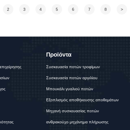
2
3
4
5
6
7
8
>
Προϊόντα
επιχείρησης
Συσκευασία ποτών τροφίμων
ασίων
Συσκευασία ποτών αργιλίου
χος
Μπουκάλι γυαλιού ποτών
Εξοπλισμός αποθήκευσης αποθεμάτων
Μηχανή συσκευασίας ποτών
ικότητας
ανθρακούχο μηχάνημα πλήρωσης