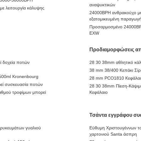
 5000-36000BPH
αναψυκτικών
με λειτουργία κάλυψης
24000BPH ανθρακούχο μη
εξατομικευμένη παραγωγ
Προσαρμοσμένο 24000BPH
EXW
Προδιαμορφώσεις απ
ί δοχεία ποτών
28 30 38mm αθλητικό κά
38 mm 38/400 Κεπάκι Σί
500ml Kronenbourg
28 mm PCO1810 Κεφάλαιο
ρεί συσκευασία ποτών
28 30 38mm Πίεση-Κάψιμο
αθμού τροφίμων μπορεί
Κεφάλαιο
Τσάντα εγγράφου συ
ρυκευμάτων γυαλιού
Εύθυμη Χριστουγέννων τ
χαρτονιού Santa άσπρη