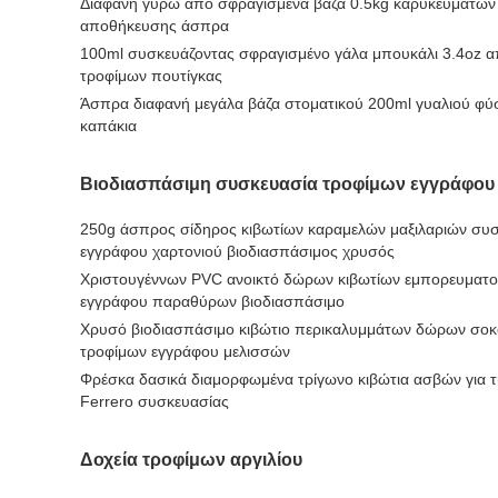
Διαφανή γύρω από σφραγισμένα βάζα 0.5kg καρυκευμάτων
αποθήκευσης άσπρα
100ml συσκευάζοντας σφραγισμένο γάλα μπουκάλι 3.4oz 
τροφίμων πουτίγκας
Άσπρα διαφανή μεγάλα βάζα στοματικού 200ml γυαλιού φ
καπάκια
Βιοδιασπάσιμη συσκευασία τροφίμων εγγράφου
250g άσπρος σίδηρος κιβωτίων καραμελών μαξιλαριών συ
εγγράφου χαρτονιού βιοδιασπάσιμος χρυσός
Χριστουγέννων PVC ανοικτό δώρων κιβωτίων εμπορευματο
εγγράφου παραθύρων βιοδιασπάσιμο
Χρυσό βιοδιασπάσιμο κιβώτιο περικαλυμμάτων δώρων σοκ
τροφίμων εγγράφου μελισσών
Φρέσκα δασικά διαμορφωμένα τρίγωνο κιβώτια ασβών για τ
Ferrero συσκευασίας
Δοχεία τροφίμων αργιλίου