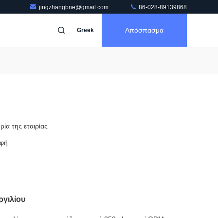
jingzhangbne@gmail.com
86-028-89139868
Απόσπασμα
Greek
ρία της εταιρίας
φή
ργιλίου