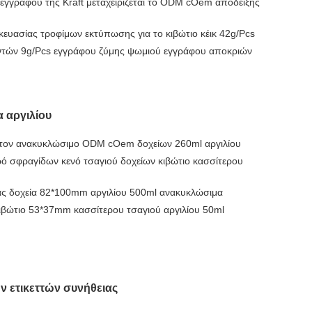
εγγράφου της Kraft μεταχειρίζεται το ODM cOem απόδειξης
ευασίας τροφίμων εκτύπωσης για το κιβώτιο κέικ 42g/Pcs
ντών 9g/Pcs εγγράφου ζύμης ψωμιού εγγράφου αποκριών
 αργιλίου
τον ανακυκλώσιμο ODM cOem δοχείων 260ml αργιλίου
ό σφραγίδων κενό τσαγιού δοχείων κιβώτιο κασσίτερου
ς δοχεία 82*100mm αργιλίου 500ml ανακυκλώσιμα
βώτιο 53*37mm κασσίτερου τσαγιού αργιλίου 50ml
ν ετικεττών συνήθειας