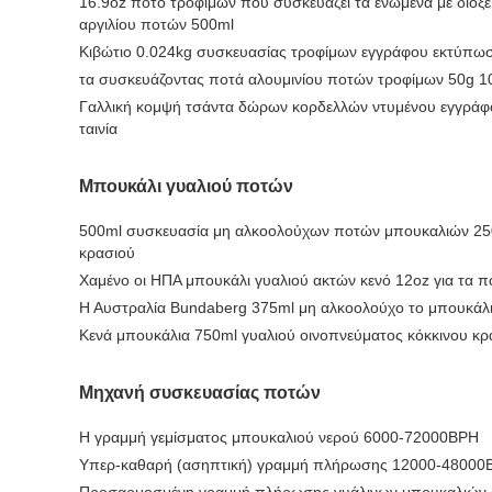
16.9oz ποτό τροφίμων που συσκευάζει τα ενωμένα με διοξε
αργιλίου ποτών 500ml
Κιβώτιο 0.024kg συσκευασίας τροφίμων εγγράφου εκτύπωσ
τα συσκευάζοντας ποτά αλουμινίου ποτών τροφίμων 50g
Γαλλική κομψή τσάντα δώρων κορδελλών ντυμένου εγγράφο
ταινία
Μπουκάλι γυαλιού ποτών
500ml συσκευασία μη αλκοολούχων ποτών μπουκαλιών 25
κρασιού
Χαμένο οι ΗΠΑ μπουκάλι γυαλιού ακτών κενό 12oz για τα 
Η Αυστραλία Bundaberg 375ml μη αλκοολούχο το μπουκάλ
Κενά μπουκάλια 750ml γυαλιού οινοπνεύματος κόκκινου 
Μηχανή συσκευασίας ποτών
Η γραμμή γεμίσματος μπουκαλιού νερού 6000-72000BPH
Υπερ-καθαρή (ασηπτική) γραμμή πλήρωσης 12000-48000