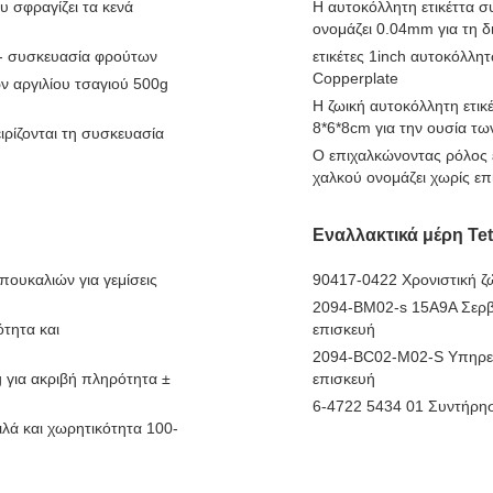
υ σφραγίζει τα κενά
Η αυτοκόλλητη ετικέττα 
ονομάζει 0.04mm για τη 
 - συσκευασία φρούτων
ετικέτες 1inch αυτοκόλλ
Copperplate
ν αργιλίου τσαγιού 500g
Η ζωική αυτοκόλλητη ετικ
8*6*8cm για την ουσία τω
ιρίζονται τη συσκευασία
Ο επιχαλκώνοντας ρόλος 
χαλκού ονομάζει χωρίς ε
Εναλλακτικά μέρη Tet
ουκαλιών για γεμίσεις
90417-0422 Χρονιστική ζ
2094-BM02-s 15A9A Σερβ
τητα και
επισκευή
2094-BC02-M02-S Υπηρεσ
 για ακριβή πληρότητα ±
επισκευή
6-4722 5434 01 Συντήρησ
λά και χωρητικότητα 100-