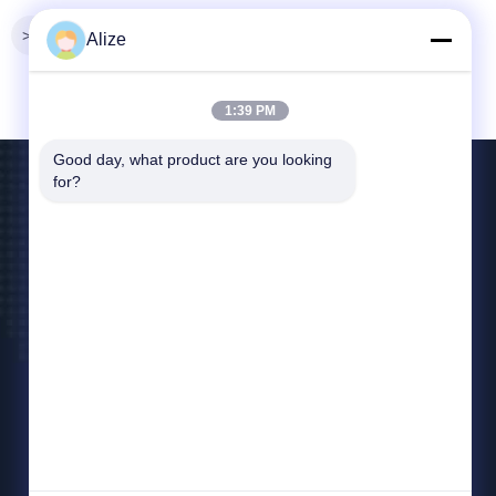
>>
Alize
1:39 PM
Good day, what product are you looking 
for?
Επαφή ΗΠΑ
jingzhangbne@gmail.com
86-028-89139868
Αίθουσα no.2104, επίπεδο 21, μονάδα 4, που
χτίζει 5, Guandongstreet No.666, ζώνη υψηλής
τεχνολογίας Chengdu, πειραματική ζώνη
ελεύθερου εμπορίου της Κίνας (Sichuan)