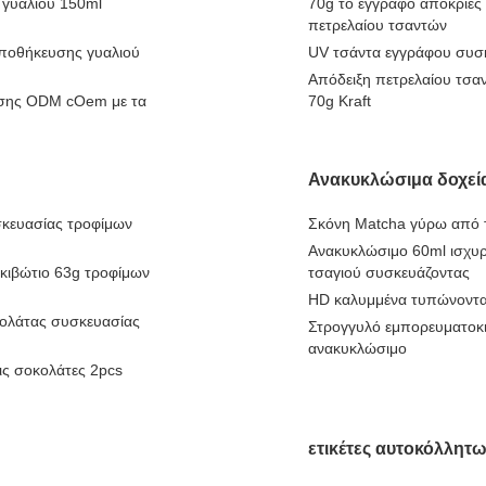
 γυαλιού 150ml
70g το έγγραφο αποκριές 
πετρελαίου τσαντών
αποθήκευσης γυαλιού
UV τσάντα εγγράφου συσκ
Απόδειξη πετρελαίου τσα
ύσης ODM cOem με τα
70g Kraft
Ανακυκλώσιμα δοχεία
σκευασίας τροφίμων
Σκόνη Matcha γύρω από 
Ανακυκλώσιμο 60ml ισχυρ
κιβώτιο 63g τροφίμων
τσαγιού συσκευάζοντας
HD καλυμμένα τυπώνοντα
ολάτας συσκευασίας
Στρογγυλό εμπορευματοκι
ανακυκλώσιμο
ις σοκολάτες 2pcs
ετικέτες αυτοκόλλητω