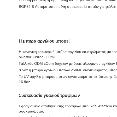
Προσαρμοσμένη γραμμή πλήρωσης γυάλινων μπουκαλιών
BGF32-8 Αυτοματοποιημένη συσκευασία ποτών για φιάλες 
Η μπύρα αργιλίου μπορεί
Η κανονική εσωτερική μπύρα αργιλίου επιστρώματος μπορε
οινοπνεύματος 500ml
Γαλλικός ODM cOem δοχείων μπύρας αλουμινίου αγκίδων 
8.5oz η μπύρα αργιλίου ποτών 250ML οινοπνεύματος μπο
Το UV αργίλιο μπύρας ποτών οινοπνεύματος εκτύπωσης β
16.9oz
Συσκευασία γυαλιού τροφίμων
Σφραγισμένο αποθήκευσης τροφίμων μπουκάλι 4*4*9cm κα
συσκευάζοντας