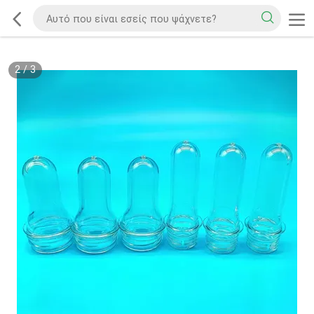
2
/
3